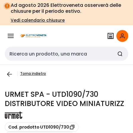
Vai alla
Vai
Ad agosto 2026 Elettroveneta osserverà delle
navigazione
alla
chiusure per il periodo estivo.
pagina
Vedi calendario chiusure
Cerca input
Torna indietro
URMET SPA - UTD1090/730
DISTRIBUTORE VIDEO MINIATURIZZ
copia
Cod. prodotto UTD1090/730