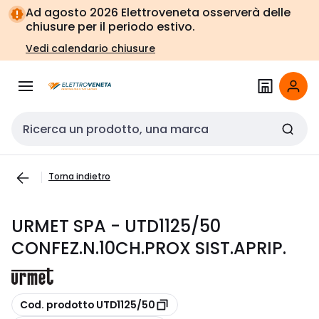
Vai alla
Vai
Ad agosto 2026 Elettroveneta osserverà delle
navigazione
alla
chiusure per il periodo estivo.
pagina
Vedi calendario chiusure
Cerca input
Torna indietro
URMET SPA - UTD1125/50
CONFEZ.N.10CH.PROX SIST.APRIP.
copia
Cod. prodotto UTD1125/50