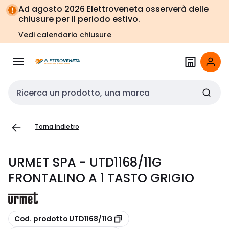
Vai alla
Vai
Ad agosto 2026 Elettroveneta osserverà delle
navigazione
alla
chiusure per il periodo estivo.
pagina
Vedi calendario chiusure
Cerca input
Torna indietro
URMET SPA - UTD1168/11G
FRONTALINO A 1 TASTO GRIGIO
copia
Cod. prodotto UTD1168/11G