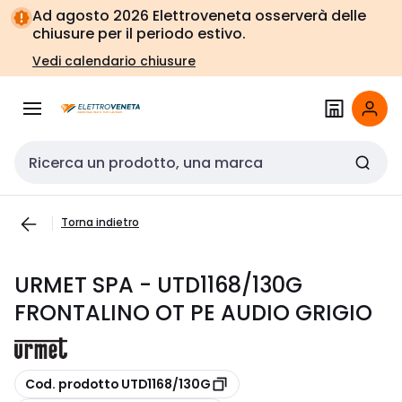
Vai alla
Vai
Ad agosto 2026 Elettroveneta osserverà delle
navigazione
alla
chiusure per il periodo estivo.
pagina
Vedi calendario chiusure
Cerca input
Torna indietro
URMET SPA - UTD1168/130G
FRONTALINO OT PE AUDIO GRIGIO
copia
Cod. prodotto UTD1168/130G