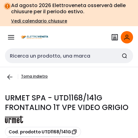
Vai alla
Vai
Ad agosto 2026 Elettroveneta osserverà delle
navigazione
alla
chiusure per il periodo estivo.
pagina
Vedi calendario chiusure
Cerca input
Torna indietro
URMET SPA - UTD1168/141G
FRONTALINO 1T VPE VIDEO GRIGIO
copia
Cod. prodotto UTD1168/141G