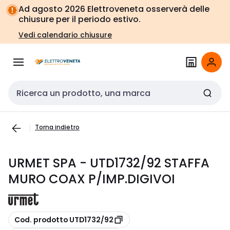
Vai alla
Vai
Ad agosto 2026 Elettroveneta osserverà delle
navigazione
alla
chiusure per il periodo estivo.
pagina
Vedi calendario chiusure
Cerca input
Torna indietro
URMET SPA - UTD1732/92 STAFFA
MURO COAX P/IMP.DIGIVOI
copia
Cod. prodotto UTD1732/92