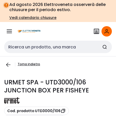
Vai alla
Vai
Ad agosto 2026 Elettroveneta osserverà delle
navigazione
alla
chiusure per il periodo estivo.
pagina
Vedi calendario chiusure
Cerca input
Torna indietro
URMET SPA - UTD3000/106
JUNCTION BOX PER FISHEYE
copia
Cod. prodotto UTD3000/106