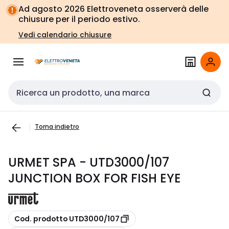
Vai alla
Vai
Ad agosto 2026 Elettroveneta osserverà delle
navigazione
alla
chiusure per il periodo estivo.
pagina
Vedi calendario chiusure
Cerca input
Torna indietro
URMET SPA - UTD3000/107
JUNCTION BOX FOR FISH EYE
copia
Cod. prodotto UTD3000/107