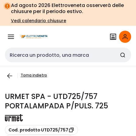
Vai alla
Vai
Ad agosto 2026 Elettroveneta osserverà delle
navigazione
alla
chiusure per il periodo estivo.
pagina
Vedi calendario chiusure
Cerca input
Torna indietro
URMET SPA - UTD725/757
PORTALAMPADA P/PULS. 725
copia
Cod. prodotto UTD725/757