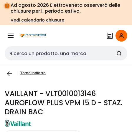
Vai alla
Vai
Ad agosto 2026 Elettroveneta osserverà delle
navigazione
alla
chiusure per il periodo estivo.
pagina
Vedi calendario chiusure
Cerca input
Torna indietro
VAILLANT - VLT0010013146
AUROFLOW PLUS VPM 15 D - STAZ.
DRAIN BAC