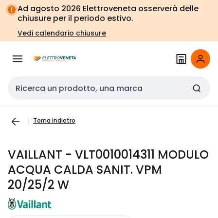
Vai alla
Vai
Ad agosto 2026 Elettroveneta osserverà delle
navigazione
alla
chiusure per il periodo estivo.
pagina
Vedi calendario chiusure
Cerca input
Torna indietro
VAILLANT - VLT0010014311 MODULO
ACQUA CALDA SANIT. VPM
20/25/2 W