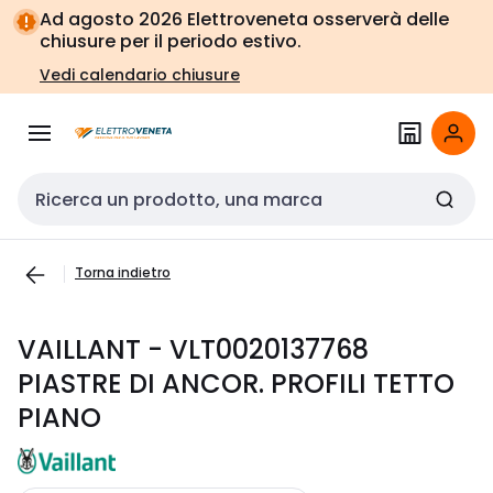
Vai alla
Vai
Ad agosto 2026 Elettroveneta osserverà delle
navigazione
alla
chiusure per il periodo estivo.
pagina
Vedi calendario chiusure
Cerca input
Torna indietro
VAILLANT - VLT0020137768
PIASTRE DI ANCOR. PROFILI TETTO
PIANO