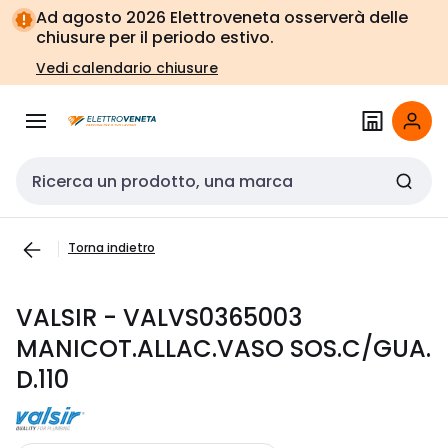
Vai alla
Vai
Ad agosto 2026 Elettroveneta osserverà delle
navigazione
alla
chiusure per il periodo estivo.
pagina
Vedi calendario chiusure
Cerca input
Torna indietro
VALSIR - VALVS0365003
MANICOT.ALLAC.VASO SOS.C/GUA.
D.110