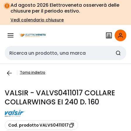
Vai alla
Vai
Ad agosto 2026 Elettroveneta osserverà delle
navigazione
alla
chiusure per il periodo estivo.
pagina
Vedi calendario chiusure
Cerca input
Torna indietro
VALSIR - VALVS0411017 COLLARE
COLLARWINGS EI 240 D. 160
copia
Cod. prodotto VALVS0411017