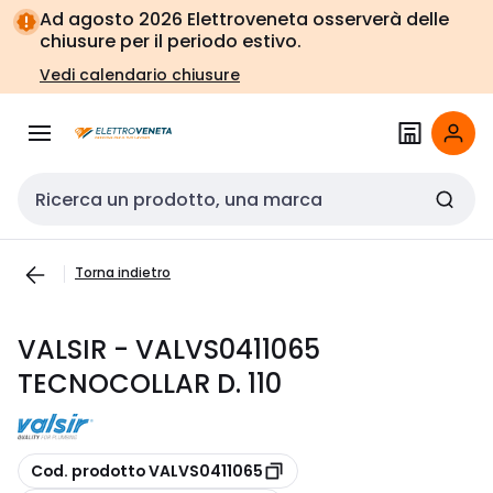
Vai alla
Vai
Ad agosto 2026 Elettroveneta osserverà delle
navigazione
alla
chiusure per il periodo estivo.
pagina
Vedi calendario chiusure
Cerca input
Torna indietro
VALSIR - VALVS0411065
TECNOCOLLAR D. 110
copia
Cod. prodotto VALVS0411065