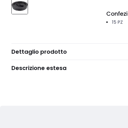
Confez
15
PZ
Dettaglio prodotto
Descrizione estesa