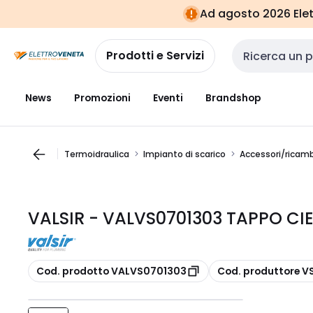
Vai alla
Vai
Ad agosto 2026 Elett
navigazione
alla
pagina
Prodotti e Servizi
Cerca input
News
Promozioni
Eventi
Brandshop
Termoidraulica
Impianto di scarico
Accessori/ricamb
VALSIR - VALVS0701303 TAPPO CIE
copia
copia
Cod. prodotto VALVS0701303
Cod. produttore 