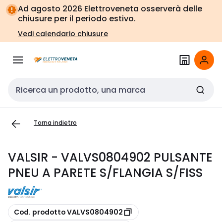
Vai alla
Vai
Ad agosto 2026 Elettroveneta osserverà delle
navigazione
alla
chiusure per il periodo estivo.
pagina
Vedi calendario chiusure
Cerca input
Torna indietro
VALSIR - VALVS0804902 PULSANTE
PNEU A PARETE S/FLANGIA S/FISS
copia
Cod. prodotto VALVS0804902