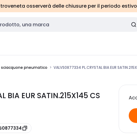
roveneta osserverà delle chiusure per il periodo estivo
r sciacquone pneumatico
VALVS0877334 PL.CRYSTAL BIA EUR SATIN.215
L BIA EUR SATIN.215X145 CS
Acc
VS0877334