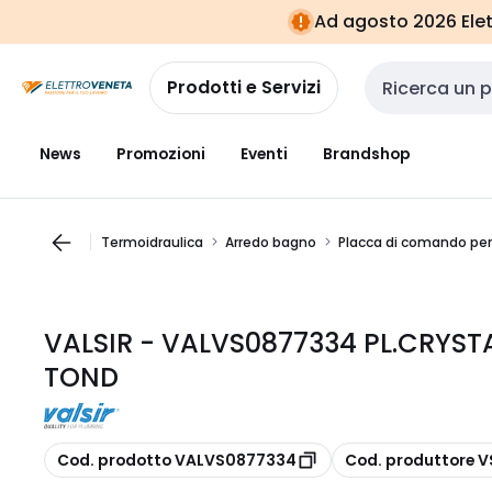
Vai alla
Vai
Ad agosto 2026 Elett
navigazione
alla
pagina
Prodotti e Servizi
Cerca input
News
Promozioni
Eventi
Brandshop
Termoidraulica
Arredo bagno
Placca di comando pe
VALSIR - VALVS0877334 PL.CRYSTA
TOND
copia
copia
Cod. prodotto VALVS0877334
Cod. produttore 