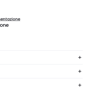
entazione
ione