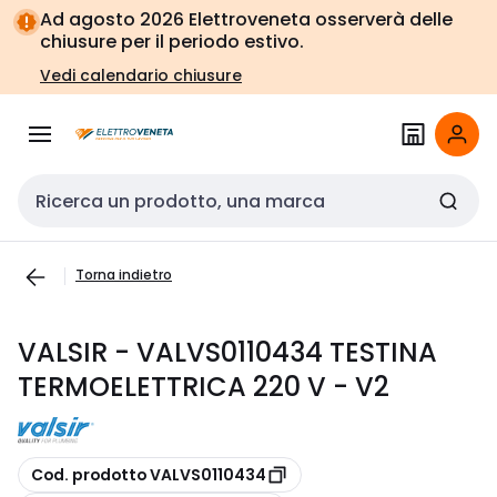
Vai alla
Vai
Ad agosto 2026 Elettroveneta osserverà delle
navigazione
alla
chiusure per il periodo estivo.
pagina
Vedi calendario chiusure
Cerca input
Torna indietro
VALSIR - VALVS0110434 TESTINA
TERMOELETTRICA 220 V - V2
copia
Cod. prodotto VALVS0110434