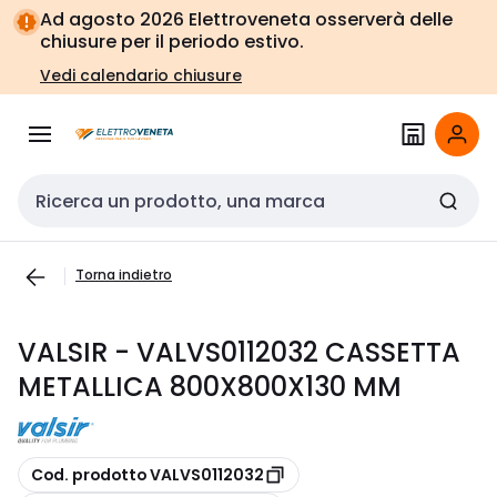
Vai alla
Vai
Ad agosto 2026 Elettroveneta osserverà delle
navigazione
alla
chiusure per il periodo estivo.
pagina
Vedi calendario chiusure
Cerca input
Torna indietro
VALSIR - VALVS0112032 CASSETTA
METALLICA 800X800X130 MM
copia
Cod. prodotto VALVS0112032