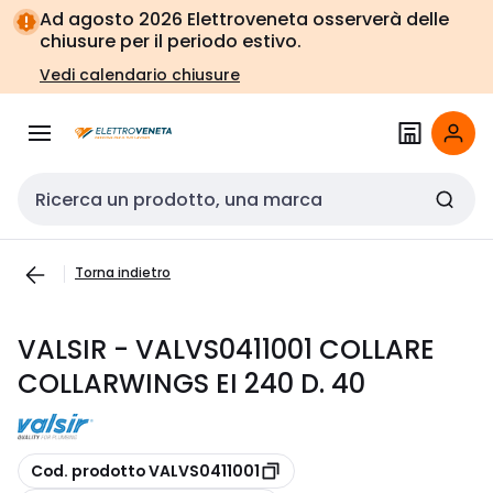
Vai alla
Vai
Ad agosto 2026 Elettroveneta osserverà delle
navigazione
alla
chiusure per il periodo estivo.
pagina
Vedi calendario chiusure
Cerca input
Torna indietro
VALSIR - VALVS0411001 COLLARE
COLLARWINGS EI 240 D. 40
copia
Cod. prodotto VALVS0411001