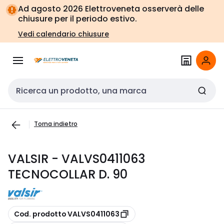
Vai alla
Vai
Ad agosto 2026 Elettroveneta osserverà delle
navigazione
alla
chiusure per il periodo estivo.
pagina
Vedi calendario chiusure
Cerca input
Torna indietro
VALSIR - VALVS0411063
TECNOCOLLAR D. 90
copia
Cod. prodotto VALVS0411063