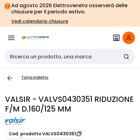
Vai alla
Vai
Ad agosto 2026 Elettroveneta osserverà delle
navigazione
alla
chiusure per il periodo estivo.
pagina
Vedi calendario chiusure
Cerca input
Torna indietro
VALSIR - VALVS0430351 RIDUZIONE
F/M D.160/125 MM
copia
Cod. prodotto VALVS0430351