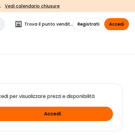
.
Vedi calendario chiusure
Trova il punto vendita
Registrati
Accedi
edi per visualizzare prezzi e disponibilità
Accedi