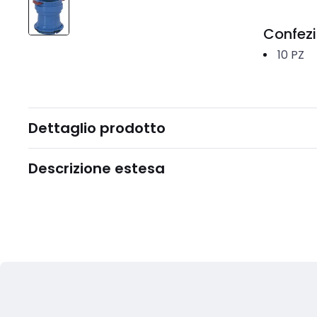
Confez
10
PZ
Dettaglio prodotto
Descrizione estesa