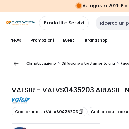
Vai alla
Vai
Ad agosto 2026 Elett
navigazione
alla
pagina
Prodotti e Servizi
Cerca input
News
Promozioni
Eventi
Brandshop
Climatizzazione
Diffusione e trattamento aria
Racc
VALSIR - VALVS0435203 ARIASILEN
copia
copia
Cod. prodotto VALVS0435203
Cod. produttore 