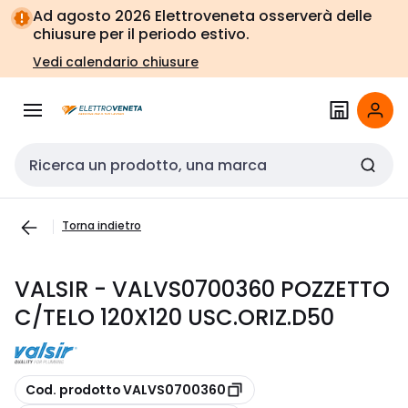
Vai alla
Vai
Ad agosto 2026 Elettroveneta osserverà delle
navigazione
alla
chiusure per il periodo estivo.
pagina
Vedi calendario chiusure
Cerca input
Torna indietro
VALSIR - VALVS0700360 POZZETTO
C/TELO 120X120 USC.ORIZ.D50
copia
Cod. prodotto VALVS0700360