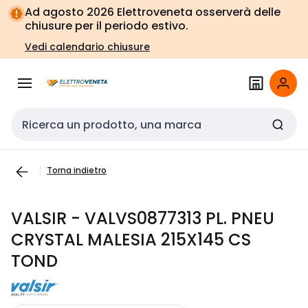
Vai alla
Vai
Ad agosto 2026 Elettroveneta osserverà delle
navigazione
alla
chiusure per il periodo estivo.
pagina
Vedi calendario chiusure
Cerca input
Torna indietro
VALSIR - VALVS0877313 PL. PNEU
CRYSTAL MALESIA 215X145 CS
TOND