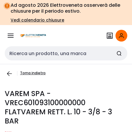
Vai alla
Vai
Ad agosto 2026 Elettroveneta osserverà delle
navigazione
alla
chiusure per il periodo estivo.
pagina
Vedi calendario chiusure
Cerca input
Torna indietro
VAREM SPA -
VREC601093100000000
FLATVAREM RETT. L. 10 - 3/8 - 3
BAR