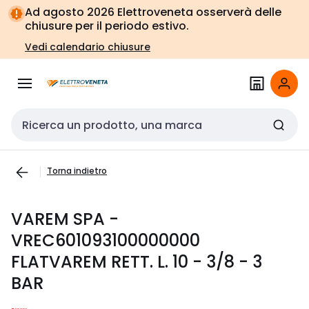
Vai alla
Vai
Ad agosto 2026 Elettroveneta osserverà delle
navigazione
alla
chiusure per il periodo estivo.
pagina
Vedi calendario chiusure
Cerca input
Torna indietro
VAREM SPA -
VREC601093100000000
FLATVAREM RETT. L. 10 - 3/8 - 3
BAR