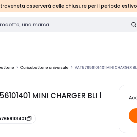
roveneta osserverà delle chiusure per il periodo estivo
batterie
Caricabatterie universale
VAT57656101401 MINI CHARGER BLI
101401 MINI CHARGER BLI 1
Acc
57656101401