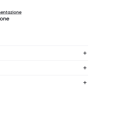
entazione
ione