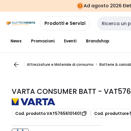
Vai alla
Vai
Ad agosto 2026 Elett
navigazione
alla
pagina
Prodotti e Servizi
Cerca input
News
Promozioni
Eventi
Brandshop
Attrezzature e Materiale di consumo
Batterie & carica
VARTA CONSUMER BATT - VAT57656
copia
copia
Cod. prodotto VAT57656101401
Cod. produttore 