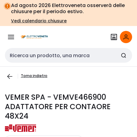
Vai alla
Vai
Ad agosto 2026 Elettroveneta osserverà delle
navigazione
alla
chiusure per il periodo estivo.
pagina
Vedi calendario chiusure
Cerca input
Torna indietro
VEMER SPA - VEMVE466900
ADATTATORE PER CONTAORE
48X24