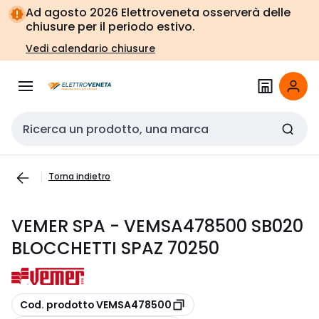
Vai alla
Vai
Ad agosto 2026 Elettroveneta osserverà delle
navigazione
alla
chiusure per il periodo estivo.
pagina
Vedi calendario chiusure
Cerca input
Torna indietro
VEMER SPA - VEMSA478500 SB020
BLOCCHETTI SPAZ 70250
copia
Cod. prodotto VEMSA478500