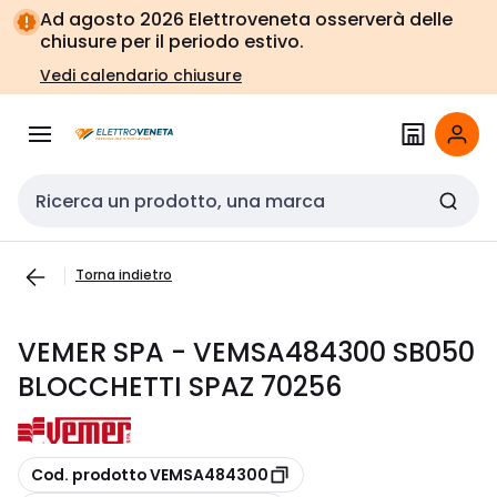
Vai alla
Vai
Ad agosto 2026 Elettroveneta osserverà delle
navigazione
alla
chiusure per il periodo estivo.
pagina
Vedi calendario chiusure
Cerca input
Torna indietro
VEMER SPA - VEMSA484300 SB050
BLOCCHETTI SPAZ 70256
copia
Cod. prodotto VEMSA484300