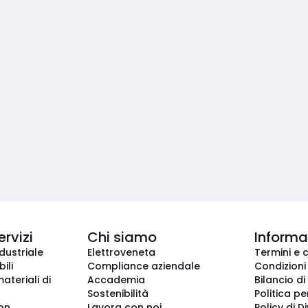
ervizi
Chi siamo
Informaz
dustriale
Elettroveneta
Termini e 
ili
Compliance aziendale
Condizioni
ateriali di
Accademia
Bilancio di
Sostenibilità
Politica pe
ion
Lavora con noi
Policy di D