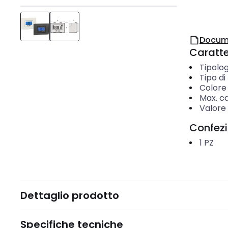
Docum
Caratter
Tipolog
Tipo d
Colore
Max. ca
Valore 
Confez
1
PZ
Dettaglio prodotto
Specifiche tecniche