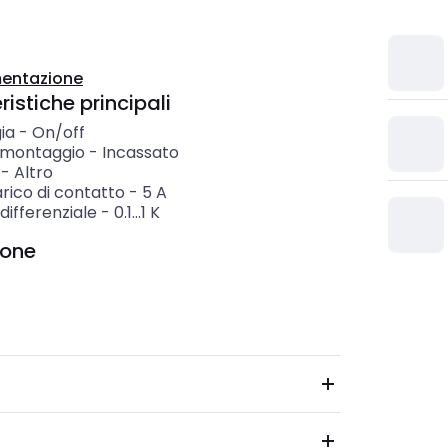
entazione
istiche principali
ia
-
On/off
i montaggio
-
Incassato
-
Altro
rico di contatto
-
5
A
differenziale
-
0.1...1
K
ione