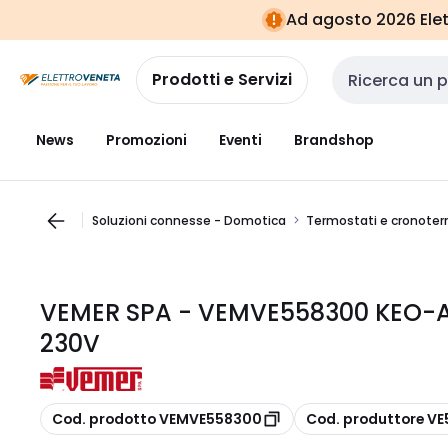
Vai alla
Vai
Ad agosto 2026 Elett
navigazione
alla
pagina
Prodotti e Servizi
Cerca input
News
Promozioni
Eventi
Brandshop
Soluzioni connesse - Domotica
Termostati e cronoter
VEMER SPA - VEMVE558300 KEO-A
230V
copia
copia
Cod. prodotto VEMVE558300
Cod. produttore V