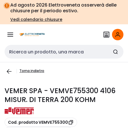
Vai alla
Vai
Ad agosto 2026 Elettroveneta osserverà delle
navigazione
alla
chiusure per il periodo estivo.
pagina
Vedi calendario chiusure
Cerca input
Torna indietro
VEMER SPA - VEMVE755300 4106
MISUR. DI TERRA 200 KOHM
copia
Cod. prodotto VEMVE755300