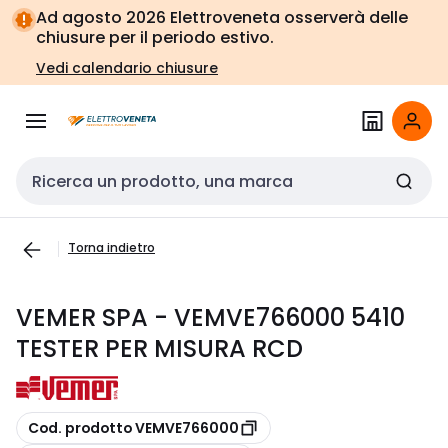
Vai alla
Vai
Ad agosto 2026 Elettroveneta osserverà delle
navigazione
alla
chiusure per il periodo estivo.
pagina
Vedi calendario chiusure
Cerca input
Torna indietro
VEMER SPA - VEMVE766000 5410
TESTER PER MISURA RCD
copia
Cod. prodotto VEMVE766000