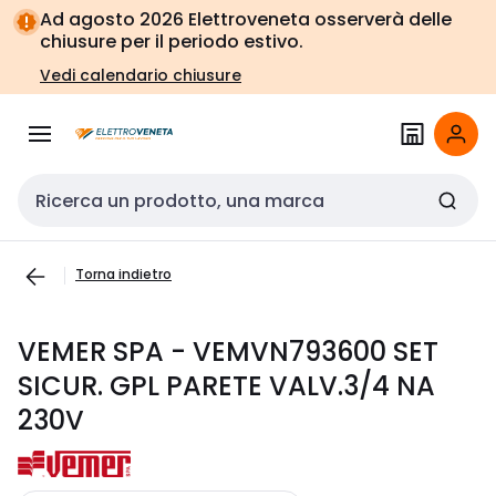
Vai alla
Vai
Ad agosto 2026 Elettroveneta osserverà delle
navigazione
alla
chiusure per il periodo estivo.
pagina
Vedi calendario chiusure
Cerca input
Torna indietro
VEMER SPA - VEMVN793600 SET
SICUR. GPL PARETE VALV.3/4 NA
230V