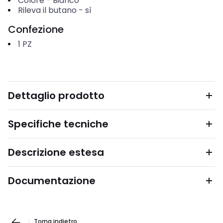
Colore
-
Bianco
Rileva il butano
-
sì
Confezione
1
PZ
Dettaglio prodotto
Specifiche tecniche
Descrizione estesa
Documentazione
Torna indietro