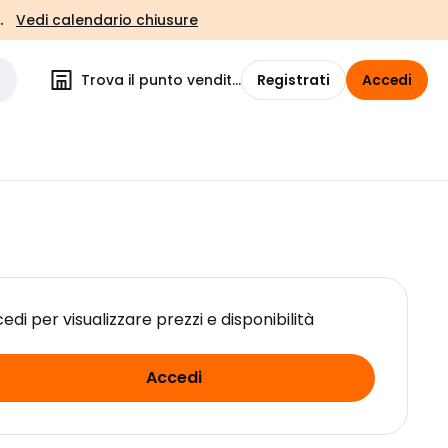
.
Vedi calendario chiusure
Trova il punto vendita
Registrati
Accedi
edi per visualizzare prezzi e disponibilità
Accedi