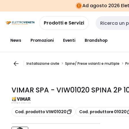
Vai alla
Vai
Ad agosto 2026 Elett
navigazione
alla
pagina
Prodotti e Servizi
Cerca input
News
Promozioni
Eventi
Brandshop
Installazione civile
Spine/ Prese volanti e multiple
Pr
VIMAR SPA - VIW01020 SPINA 2P 1
copia
copia
Cod. prodotto VIW01020
Cod. produttore 01020