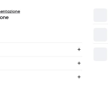
entazione
ione