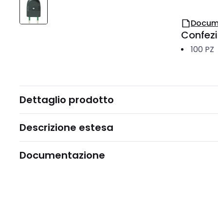
Docum
Confez
100
PZ
Dettaglio prodotto
Descrizione estesa
Documentazione