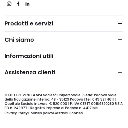
Prodotti e servizi
Chi siamo
Informazioni utili
Assistenza clienti
© ELETTROVENETA SPA Società Unipersonale | Sede: Padova Viale
della Navigazione Interna, 48 - 35129 Padova |Tel. 049 981 4611 |
Capitale Sociale int.vers. € 520.000 | P. IVA CEE IT 00184820280 R.E.A.
PD n. 248977 | Registro Imprese di Padova n. 44121bis
Privacy Policy
Cookies policy
Gestisci Cookies