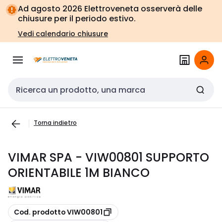
Vai alla
Vai
Ad agosto 2026 Elettroveneta osserverà delle
navigazione
alla
chiusure per il periodo estivo.
pagina
Vedi calendario chiusure
Cerca input
Torna indietro
VIMAR SPA - VIW00801 SUPPORTO
ORIENTABILE 1M BIANCO
copia
Cod. prodotto VIW00801