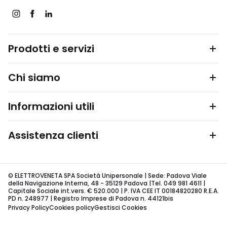
Prodotti e servizi
Chi siamo
Informazioni utili
Assistenza clienti
© ELETTROVENETA SPA Società Unipersonale | Sede: Padova Viale
della Navigazione Interna, 48 - 35129 Padova |Tel. 049 981 4611 |
Capitale Sociale int.vers. € 520.000 | P. IVA CEE IT 00184820280 R.E.A.
PD n. 248977 | Registro Imprese di Padova n. 44121bis
Privacy Policy
Cookies policy
Gestisci Cookies