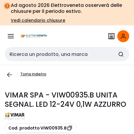
Vai alla
Vai
Ad agosto 2026 Elettroveneta osserverà delle
navigazione
alla
chiusure per il periodo estivo.
pagina
Vedi calendario chiusure
Cerca input
Torna indietro
VIMAR SPA - VIW00935.B UNITA
SEGNAL. LED 12-24V 0,1W AZZURRO
copia
Cod. prodotto VIW00935.B