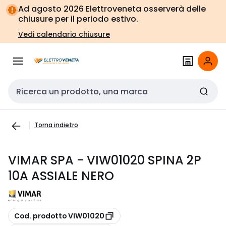
Vai alla
Vai
Ad agosto 2026 Elettroveneta osserverà delle
navigazione
alla
chiusure per il periodo estivo.
pagina
Vedi calendario chiusure
Cerca input
Torna indietro
VIMAR SPA - VIW01020 SPINA 2P
10A ASSIALE NERO
copia
Cod. prodotto VIW01020