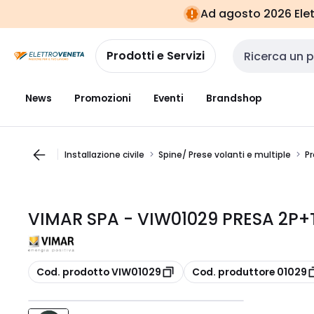
Vai alla
Vai
Ad agosto 2026 Elett
navigazione
alla
pagina
Prodotti e Servizi
Cerca input
News
Promozioni
Eventi
Brandshop
Installazione civile
Spine/ Prese volanti e multiple
Pr
VIMAR SPA - VIW01029 PRESA 2P+T
copia
copia
Cod. prodotto VIW01029
Cod. produttore 01029