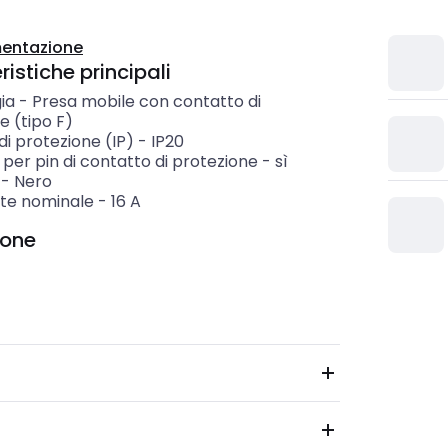
entazione
istiche principali
ia
-
Presa mobile con contatto di
e (tipo F)
i protezione (IP)
-
IP20
per pin di contatto di protezione
-
sì
-
Nero
te nominale
-
16
A
ione