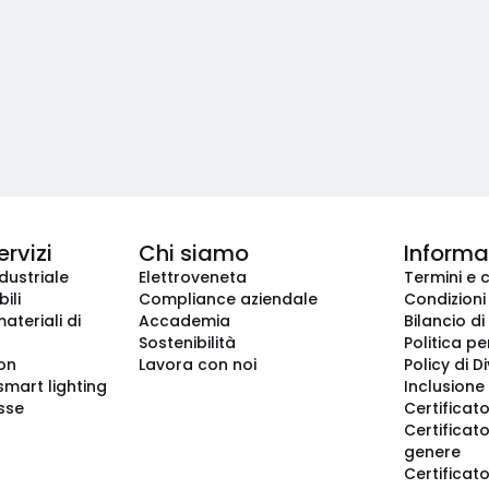
ervizi
Chi siamo
Informaz
dustriale
Elettroveneta
Termini e 
ili
Compliance aziendale
Condizioni
ateriali di
Accademia
Bilancio di
Sostenibilità
Politica pe
ion
Lavora con noi
Policy di D
smart lighting
Inclusione 
sse
Certificato
Certificato
genere
Certificat