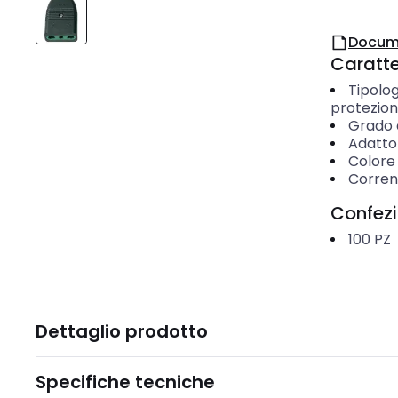
Docum
Caratter
Tipolog
protezion
Grado d
Adatto 
Colore
Corren
Confez
100
PZ
Dettaglio prodotto
Specifiche tecniche