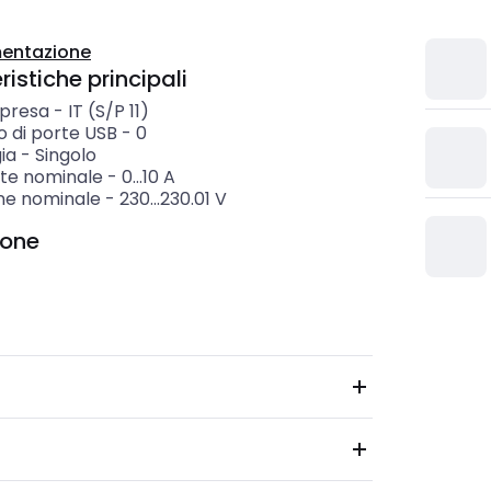
entazione
istiche principali
 presa
-
IT (S/P 11)
 di porte USB
-
0
ia
-
Singolo
te nominale
-
0...10
A
ne nominale
-
230...230.01
V
ione