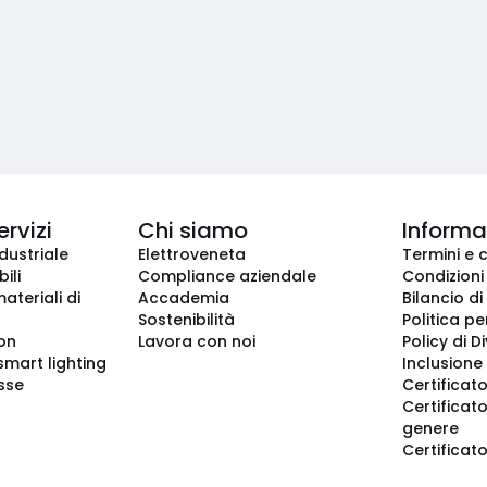
ervizi
Chi siamo
Informaz
dustriale
Elettroveneta
Termini e 
ili
Compliance aziendale
Condizioni
ateriali di
Accademia
Bilancio di
Sostenibilità
Politica pe
ion
Lavora con noi
Policy di D
smart lighting
Inclusione 
sse
Certificato
Certificato
genere
Certificat