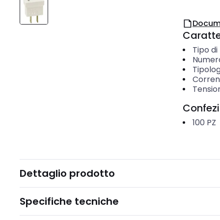
Docum
Caratter
Tipo di
Numero
Tipolog
Corren
Tensio
Confez
100
PZ
Dettaglio prodotto
Specifiche tecniche