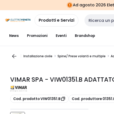
Vai alla
Vai
Ad agosto 2026 Elett
navigazione
alla
pagina
Prodotti e Servizi
Cerca input
News
Promozioni
Eventi
Brandshop
Installazione civile
Spine/ Prese volanti e multiple
A
VIMAR SPA - VIW01351.B ADATTAT
copia
copia
Cod. prodotto VIW01351.B
Cod. produttore 01351.