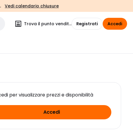
.
Vedi calendario chiusure
Trova il punto vendita
Registrati
Accedi
edi per visualizzare prezzi e disponibilità
Accedi