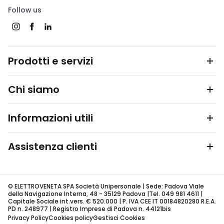
Follow us
Prodotti e servizi
Chi siamo
Informazioni utili
Assistenza clienti
© ELETTROVENETA SPA Società Unipersonale | Sede: Padova Viale
della Navigazione Interna, 48 - 35129 Padova |Tel. 049 981 4611 |
Capitale Sociale int.vers. € 520.000 | P. IVA CEE IT 00184820280 R.E.A.
PD n. 248977 | Registro Imprese di Padova n. 44121bis
Privacy Policy
Cookies policy
Gestisci Cookies