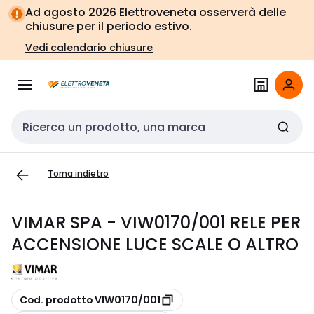
Vai alla
Vai
Ad agosto 2026 Elettroveneta osserverà delle
navigazione
alla
chiusure per il periodo estivo.
pagina
Vedi calendario chiusure
Cerca input
Torna indietro
VIMAR SPA - VIW0170/001 RELE PER
ACCENSIONE LUCE SCALE O ALTRO
copia
Cod. prodotto VIW0170/001