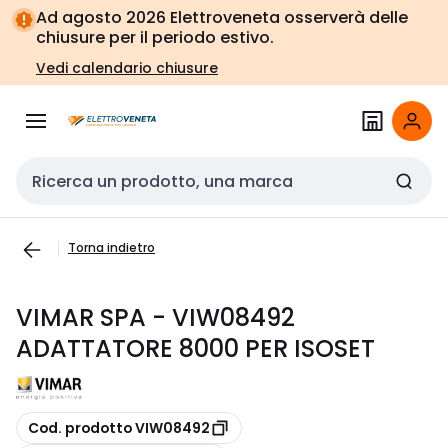
Vai alla
Vai
Ad agosto 2026 Elettroveneta osserverà delle
navigazione
alla
chiusure per il periodo estivo.
pagina
Vedi calendario chiusure
Cerca input
Torna indietro
VIMAR SPA - VIW08492
ADATTATORE 8000 PER ISOSET
copia
Cod. prodotto VIW08492