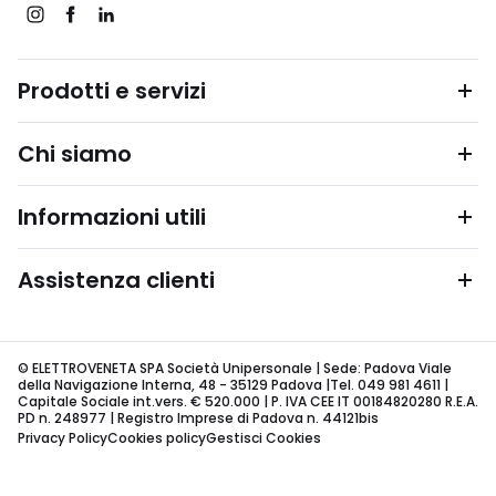
Prodotti e servizi
Chi siamo
Informazioni utili
Assistenza clienti
© ELETTROVENETA SPA Società Unipersonale | Sede: Padova Viale
della Navigazione Interna, 48 - 35129 Padova |Tel. 049 981 4611 |
Capitale Sociale int.vers. € 520.000 | P. IVA CEE IT 00184820280 R.E.A.
PD n. 248977 | Registro Imprese di Padova n. 44121bis
Privacy Policy
Cookies policy
Gestisci Cookies