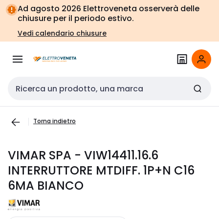
Vai alla
Vai
Ad agosto 2026 Elettroveneta osserverà delle
navigazione
alla
chiusure per il periodo estivo.
pagina
Vedi calendario chiusure
Cerca input
Torna indietro
VIMAR SPA - VIW14411.16.6
INTERRUTTORE MTDIFF. 1P+N C16
6MA BIANCO