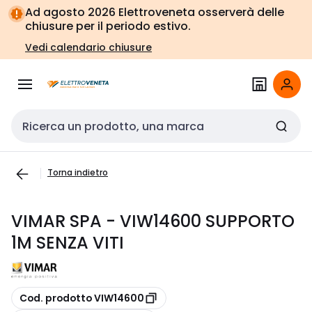
Vai alla
Vai
Ad agosto 2026 Elettroveneta osserverà delle
navigazione
alla
chiusure per il periodo estivo.
pagina
Vedi calendario chiusure
Cerca input
Torna indietro
VIMAR SPA - VIW14600 SUPPORTO
1M SENZA VITI
copia
Cod. prodotto VIW14600