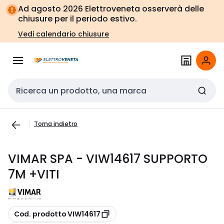
Vai alla
Vai
Ad agosto 2026 Elettroveneta osserverà delle
navigazione
alla
chiusure per il periodo estivo.
pagina
Vedi calendario chiusure
Cerca input
Torna indietro
VIMAR SPA - VIW14617 SUPPORTO
7M +VITI
copia
Cod. prodotto VIW14617