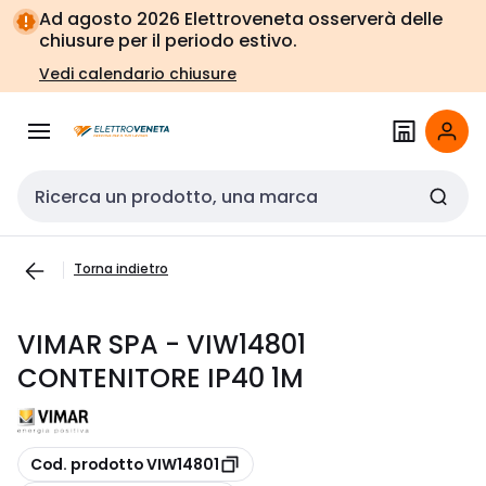
Vai alla
Vai
Ad agosto 2026 Elettroveneta osserverà delle
navigazione
alla
chiusure per il periodo estivo.
pagina
Vedi calendario chiusure
Cerca input
Torna indietro
VIMAR SPA - VIW14801
CONTENITORE IP40 1M
copia
Cod. prodotto VIW14801