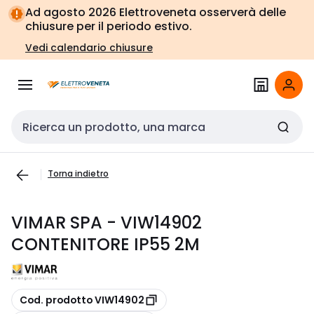
Vai alla
Vai
Ad agosto 2026 Elettroveneta osserverà delle
navigazione
alla
chiusure per il periodo estivo.
pagina
Vedi calendario chiusure
Cerca input
Torna indietro
VIMAR SPA - VIW14902
CONTENITORE IP55 2M
copia
Cod. prodotto VIW14902