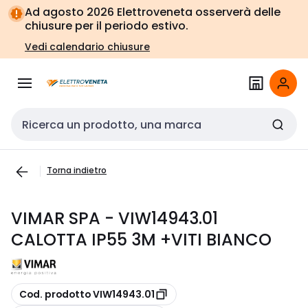
Vai alla
Vai
Ad agosto 2026 Elettroveneta osserverà delle
navigazione
alla
chiusure per il periodo estivo.
pagina
Vedi calendario chiusure
Cerca input
Torna indietro
VIMAR SPA - VIW14943.01
CALOTTA IP55 3M +VITI BIANCO
copia
Cod. prodotto VIW14943.01